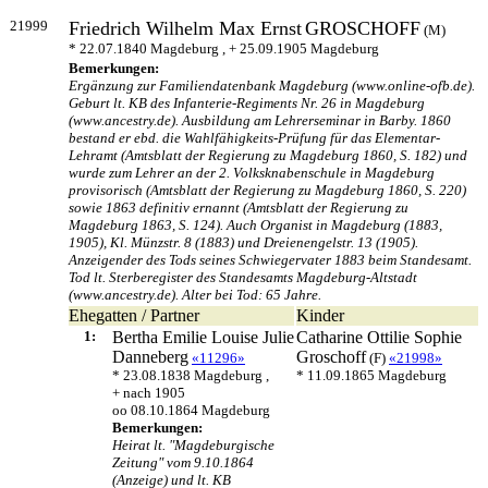
21999
Friedrich Wilhelm Max Ernst
GROSCHOFF
(M)
* 22.07.1840 Magdeburg , + 25.09.1905 Magdeburg
Bemerkungen:
Ergänzung zur Familiendatenbank Magdeburg (www.online-ofb.de).
Geburt lt. KB des Infanterie-Regiments Nr. 26 in Magdeburg
(www.ancestry.de). Ausbildung am Lehrerseminar in Barby. 1860
bestand er ebd. die Wahlfähigkeits-Prüfung für das Elementar-
Lehramt (Amtsblatt der Regierung zu Magdeburg 1860, S. 182) und
wurde zum Lehrer an der 2. Volksknabenschule in Magdeburg
provisorisch (Amtsblatt der Regierung zu Magdeburg 1860, S. 220)
sowie 1863 definitiv ernannt (Amtsblatt der Regierung zu
Magdeburg 1863, S. 124). Auch Organist in Magdeburg (1883,
1905), Kl. Münzstr. 8 (1883) und Dreienengelstr. 13 (1905).
Anzeigender des Tods seines Schwiegervater 1883 beim Standesamt.
Tod lt. Sterberegister des Standesamts Magdeburg-Altstadt
(www.ancestry.de). Alter bei Tod: 65 Jahre.
Ehegatten / Partner
Kinder
1:
Bertha Emilie Louise Julie
Catharine Ottilie Sophie
Danneberg
Groschoff
«11296»
(F)
«21998»
* 23.08.1838 Magdeburg ,
* 11.09.1865 Magdeburg
+ nach 1905
oo 08.10.1864 Magdeburg
Bemerkungen:
Heirat lt. "Magdeburgische
Zeitung" vom 9.10.1864
(Anzeige) und lt. KB