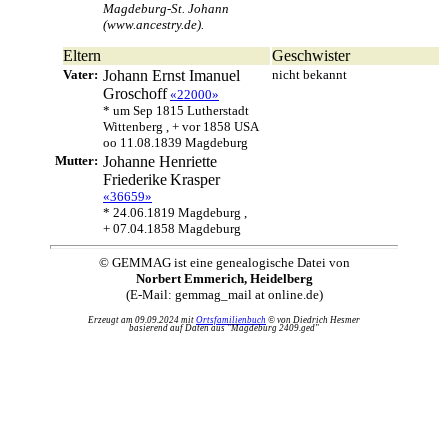
Magdeburg-St. Johann
(www.ancestry.de).
Eltern
Geschwister
Vater:
Johann Ernst Imanuel
nicht bekannt
Groschoff
«22000»
* um Sep 1815 Lutherstadt
Wittenberg , + vor 1858 USA
oo 11.08.1839 Magdeburg
Mutter:
Johanne Henriette
Friederike
Krasper
«36659»
* 24.06.1819 Magdeburg ,
+ 07.04.1858 Magdeburg
© GEMMAG ist eine genealogische Datei von
Norbert Emmerich, Heidelberg
(E-Mail: gemmag_mail at online.de)
Erzeugt am 09.09.2024 mit
Ortsfamilienbuch
© von Diedrich Hesmer
basierend auf Daten aus "Magdeburg 2409.ged"