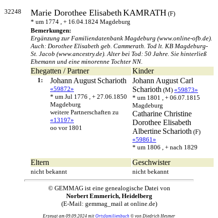
32248
Marie Dorothee Elisabeth
KAMRATH
(F)
* um 1774 , + 16.04.1824 Magdeburg
Bemerkungen:
Ergänzung zur Familiendatenbank Magdeburg (www.online-ofb.de).
Auch: Dorothee Elisabeth geb. Cammerath. Tod lt. KB Magdeburg-
St. Jacob (www.ancestry.de). Alter bei Tod: 50 Jahre. Sie hinterließ
Ehemann und eine minorenne Tochter NN.
Ehegatten / Partner
Kinder
1:
Johann August
Scharioth
Johann August Carl
«59872»
Scharioth
(M)
«59873»
* um Jul 1776 , + 27.06.1850
* um 1801 , + 06.07.1815
Magdeburg
Magdeburg
weitere Partnerschaften zu
Catharine Christine
«13197»
Dorothee Elisabeth
oo vor 1801
Albertine
Scharioth
(F)
«59861»
* um 1806 , + nach 1829
Eltern
Geschwister
nicht bekannt
nicht bekannt
© GEMMAG ist eine genealogische Datei von
Norbert Emmerich, Heidelberg
(E-Mail: gemmag_mail at online.de)
Erzeugt am 09.09.2024 mit
Ortsfamilienbuch
© von Diedrich Hesmer