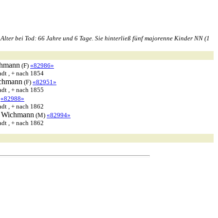
lter bei Tod: 66 Jahre und 6 Tage. Sie hinterließ fünf majorenne Kinder NN (1
hmann
(F)
«82986»
dt , + nach 1854
chmann
(F)
«82951»
dt , + nach 1855
)
«82988»
dt , + nach 1862
Wichmann
(M)
«82994»
dt , + nach 1862