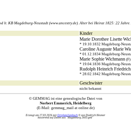
lt. KB Magdeburg-Neustadt (www.ancestry.de). Alter bei Heirat 1825: 22 Jahre. A
Kinder
Marie Dorothee Lisette
Wic
* 19.10.1832 Magdeburg-Neusta
Caroline Auguste Marie
Wi
* 01.12.1834 Magdeburg-Neusta
Marie Sophie
Wichmann
(F
* 19.04.1836 Magdeburg-Neusta
Rudolph Heinrich Friedrich
* 28.02.1842 Magdeburg-Neusta
Geschwister
nicht bekannt
© GEMMAG ist eine genealogische Datei von
Norbert Emmerich, Heidelberg
(E-Mail: gemmag_mail at online.de)
Erzeugt am 27.03.2026 mit
Ortsfamilienbuch
© von Diedrich Hesmer
basierend auf Daten aus "Magdeburg 2603.ged"