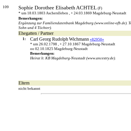
109
Sophie Dorothee Elisabeth
ACHTEL
(F)
* um 18.03.1803 Ascherslleben , + 24.03.1869 Magdeburg-Neustadt
Bemerkungen:
Ergänzung zur Familiendatenbank Magdeburg (www.online-ofb.de). Tod 
Sohn und 4 Töchter).
Ehegatten / Partner
1:
Carl Georg Rudolph
Wichmann
«82950»
* um 26.02.1798 , + 27.10.1867 Magdeburg-Neustadt
oo 02.10.1825 Magdeburg-Neustadt
Bemerkungen:
Heirat lt. KB Magdeburg-Neustadt (www.ancestry.de).
Eltern
nicht bekannt