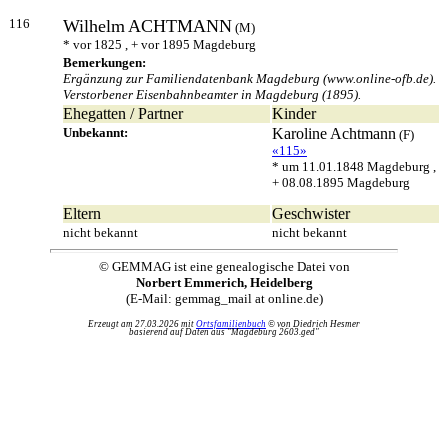
116
Wilhelm
ACHTMANN
(M)
* vor 1825 , + vor 1895 Magdeburg
Bemerkungen:
Ergänzung zur Familiendatenbank Magdeburg (www.online-ofb.de).
Verstorbener Eisenbahnbeamter in Magdeburg (1895).
Ehegatten / Partner
Kinder
Unbekannt:
Karoline
Achtmann
(F)
«115»
* um 11.01.1848 Magdeburg ,
+ 08.08.1895 Magdeburg
Eltern
Geschwister
nicht bekannt
nicht bekannt
© GEMMAG ist eine genealogische Datei von
Norbert Emmerich, Heidelberg
(E-Mail: gemmag_mail at online.de)
Erzeugt am 27.03.2026 mit
Ortsfamilienbuch
© von Diedrich Hesmer
basierend auf Daten aus "Magdeburg 2603.ged"