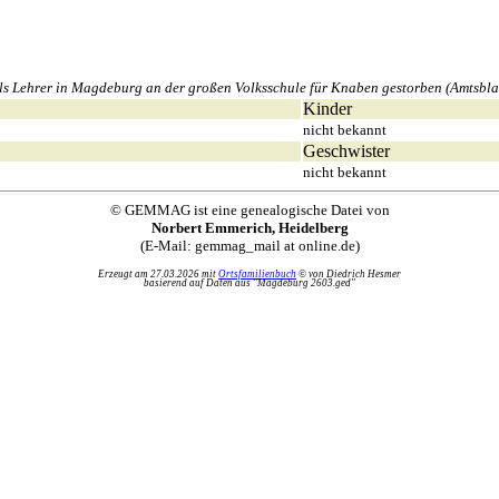
 Lehrer in Magdeburg an der großen Volksschule für Knaben gestorben (Amtsblat
Kinder
nicht bekannt
Geschwister
nicht bekannt
© GEMMAG ist eine genealogische Datei von
Norbert Emmerich, Heidelberg
(E-Mail: gemmag_mail at online.de)
Erzeugt am 27.03.2026 mit
Ortsfamilienbuch
© von Diedrich Hesmer
basierend auf Daten aus "Magdeburg 2603.ged"