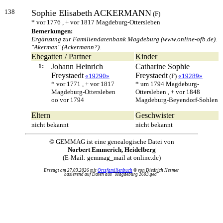
138
Sophie Elisabeth
ACKERMANN
(F)
* vor 1776 , + vor 1817 Magdeburg-Ottersleben
Bemerkungen:
Ergänzung zur Familiendatenbank Magdeburg (www.online-ofb.de).
"Akerman" (Ackermann?).
Ehegatten / Partner
Kinder
1:
Johann Heinrich
Catharine Sophie
Freystaedt
Freystaedt
«19290»
(F)
«19289»
* vor 1771 , + vor 1817
* um 1794 Magdeburg-
Magdeburg-Ottersleben
Ottersleben , + vor 1848
oo vor 1794
Magdeburg-Beyendorf-Sohlen
Eltern
Geschwister
nicht bekannt
nicht bekannt
© GEMMAG ist eine genealogische Datei von
Norbert Emmerich, Heidelberg
(E-Mail: gemmag_mail at online.de)
Erzeugt am 27.03.2026 mit
Ortsfamilienbuch
© von Diedrich Hesmer
basierend auf Daten aus "Magdeburg 2603.ged"