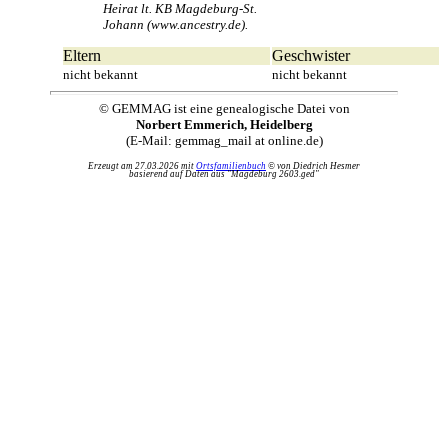
Heirat lt. KB Magdeburg-St.
Johann (www.ancestry.de).
Eltern
Geschwister
nicht bekannt
nicht bekannt
© GEMMAG ist eine genealogische Datei von
Norbert Emmerich, Heidelberg
(E-Mail: gemmag_mail at online.de)
Erzeugt am 27.03.2026 mit
Ortsfamilienbuch
© von Diedrich Hesmer
basierend auf Daten aus "Magdeburg 2603.ged"