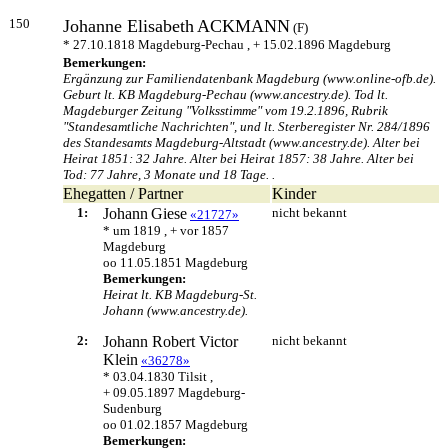
150
Johanne Elisabeth
ACKMANN
(F)
* 27.10.1818 Magdeburg-Pechau , + 15.02.1896 Magdeburg
Bemerkungen:
Ergänzung zur Familiendatenbank Magdeburg (www.online-ofb.de).
Geburt lt. KB Magdeburg-Pechau (www.ancestry.de). Tod lt.
Magdeburger Zeitung "Volksstimme" vom 19.2.1896, Rubrik
"Standesamtliche Nachrichten", und lt. Sterberegister Nr. 284/1896
des Standesamts Magdeburg-Altstadt (www.ancestry.de). Alter bei
Heirat 1851: 32 Jahre. Alter bei Heirat 1857: 38 Jahre. Alter bei
Tod: 77 Jahre, 3 Monate und 18 Tage. .
Ehegatten / Partner
Kinder
1:
Johann
Giese
nicht bekannt
«21727»
* um 1819 , + vor 1857
Magdeburg
oo 11.05.1851 Magdeburg
Bemerkungen:
Heirat lt. KB Magdeburg-St.
Johann (www.ancestry.de).
2:
Johann Robert Victor
nicht bekannt
Klein
«36278»
* 03.04.1830 Tilsit ,
+ 09.05.1897 Magdeburg-
Sudenburg
oo 01.02.1857 Magdeburg
Bemerkungen: