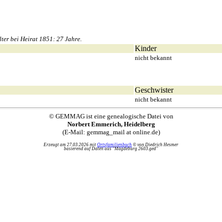
er bei Heirat 1851: 27 Jahre.
Kinder
nicht bekannt
Geschwister
nicht bekannt
© GEMMAG ist eine genealogische Datei von
Norbert Emmerich, Heidelberg
(E-Mail: gemmag_mail at online.de)
Erzeugt am 27.03.2026 mit
Ortsfamilienbuch
© von Diedrich Hesmer
basierend auf Daten aus "Magdeburg 2603.ged"