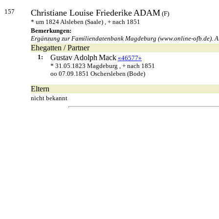
157
Christiane Louise Friederike
ADAM
(F)
* um 1824 Alsleben (Saale) , + nach 1851
Bemerkungen:
Ergänzung zur Familiendatenbank Magdeburg (www.online-ofb.de). Alt
Ehegatten / Partner
1:
Gustav Adolph
Mack
«46577»
* 31.05.1823 Magdeburg , + nach 1851
oo 07.09.1851 Oschersleben (Bode)
Eltern
nicht bekannt