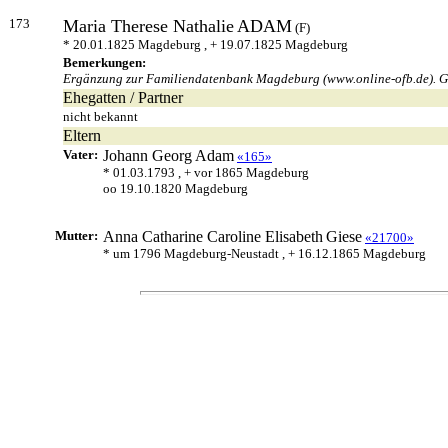
173
Maria Therese Nathalie
ADAM
(F)
* 20.01.1825 Magdeburg , + 19.07.1825 Magdeburg
Bemerkungen:
Ergänzung zur Familiendatenbank Magdeburg (www.online-ofb.de). Geb
Ehegatten / Partner
nicht bekannt
Eltern
Vater:
Johann Georg
Adam
«165»
* 01.03.1793 , + vor 1865 Magdeburg
oo 19.10.1820 Magdeburg
Mutter:
Anna Catharine Caroline Elisabeth
Giese
«21700»
* um 1796 Magdeburg-Neustadt , + 16.12.1865 Magdeburg