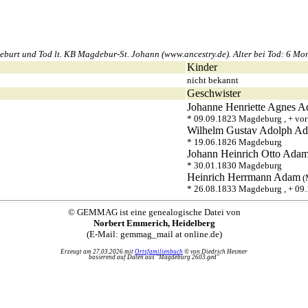
urt und Tod lt. KB Magdebur-St. Johann (www.ancestry.de). Alter bei Tod: 6 Mon
Kinder
nicht bekannt
Geschwister
Johanne Henriette Agnes
A
* 09.09.1823 Magdeburg , + vo
Wilhelm Gustav Adolph
Ad
* 19.06.1826 Magdeburg
Johann Heinrich Otto
Ada
* 30.01.1830 Magdeburg
Heinrich Herrmann
Adam
(
* 26.08.1833 Magdeburg , + 09
© GEMMAG ist eine genealogische Datei von
Norbert Emmerich, Heidelberg
(E-Mail: gemmag_mail at online.de)
Erzeugt am 27.03.2026 mit
Ortsfamilienbuch
© von Diedrich Hesmer
basierend auf Daten aus "Magdeburg 2603.ged"