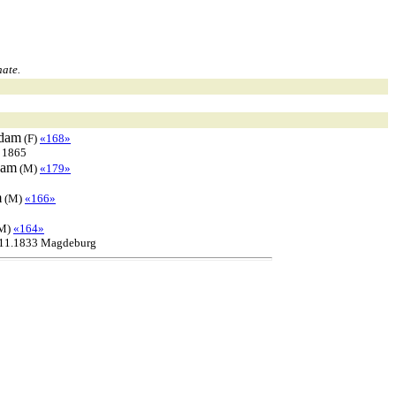
ate.
dam
(F)
«168»
r 1865
am
(M)
«179»
m
(M)
«166»
M)
«164»
.11.1833 Magdeburg