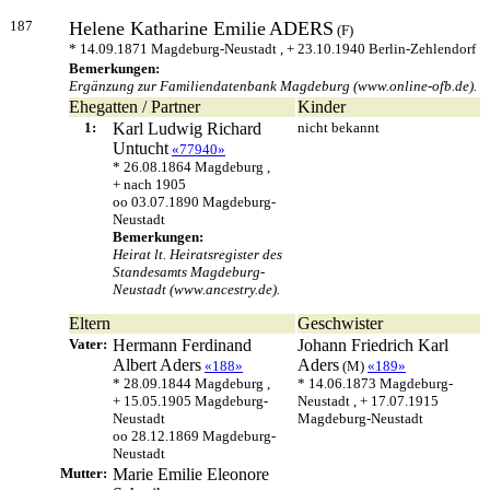
187
Helene Katharine Emilie
ADERS
(F)
* 14.09.1871 Magdeburg-Neustadt , + 23.10.1940 Berlin-Zehlendorf
Bemerkungen:
Ergänzung zur Familiendatenbank Magdeburg (www.online-ofb.de).
Ehegatten / Partner
Kinder
1:
Karl Ludwig Richard
nicht bekannt
Untucht
«77940»
* 26.08.1864 Magdeburg ,
+ nach 1905
oo 03.07.1890 Magdeburg-
Neustadt
Bemerkungen:
Heirat lt. Heiratsregister des
Standesamts Magdeburg-
Neustadt (www.ancestry.de).
Eltern
Geschwister
Vater:
Hermann Ferdinand
Johann Friedrich Karl
Albert
Aders
Aders
«188»
(M)
«189»
* 28.09.1844 Magdeburg ,
* 14.06.1873 Magdeburg-
+ 15.05.1905 Magdeburg-
Neustadt , + 17.07.1915
Neustadt
Magdeburg-Neustadt
oo 28.12.1869 Magdeburg-
Neustadt
Mutter:
Marie Emilie Eleonore