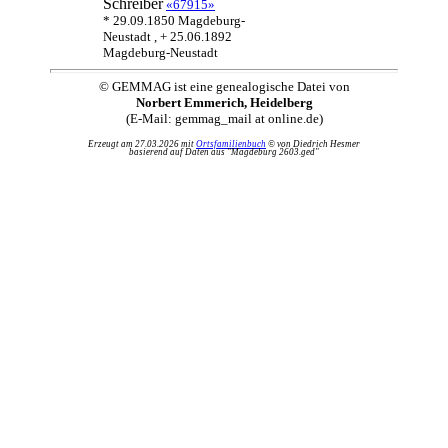
Schreiber
«67915»
* 29.09.1850 Magdeburg-
Neustadt , + 25.06.1892
Magdeburg-Neustadt
© GEMMAG ist eine genealogische Datei von
Norbert Emmerich, Heidelberg
(E-Mail: gemmag_mail at online.de)
Erzeugt am 27.03.2026 mit
Ortsfamilienbuch
© von Diedrich Hesmer
basierend auf Daten aus "Magdeburg 2603.ged"