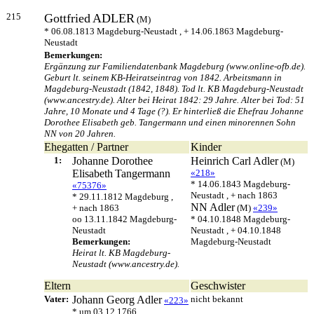
215
Gottfried
ADLER
(M)
* 06.08.1813 Magdeburg-Neustadt , + 14.06.1863 Magdeburg-
Neustadt
Bemerkungen:
Ergänzung zur Familiendatenbank Magdeburg (www.online-ofb.de).
Geburt lt. seinem KB-Heiratseintrag von 1842. Arbeitsmann in
Magdeburg-Neustadt (1842, 1848). Tod lt. KB Magdeburg-Neustadt
(www.ancestry.de). Alter bei Heirat 1842: 29 Jahre. Alter bei Tod: 51
Jahre, 10 Monate und 4 Tage (?). Er hinterließ die Ehefrau Johanne
Dorothee Elisabeth geb. Tangermann und einen minorennen Sohn
NN von 20 Jahren.
Ehegatten / Partner
Kinder
1:
Johanne Dorothee
Heinrich Carl
Adler
(M)
Elisabeth
Tangermann
«218»
* 14.06.1843 Magdeburg-
«75376»
Neustadt , + nach 1863
* 29.11.1812 Magdeburg ,
NN
Adler
+ nach 1863
(M)
«239»
oo 13.11.1842 Magdeburg-
* 04.10.1848 Magdeburg-
Neustadt
Neustadt , + 04.10.1848
Bemerkungen:
Magdeburg-Neustadt
Heirat lt. KB Magdeburg-
Neustadt (www.ancestry.de).
Eltern
Geschwister
Vater:
Johann Georg
Adler
nicht bekannt
«223»
* um 03.12.1766 ,