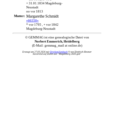
+ 31.01.1834 Magdeburg-
Neustadt
oo vor 1813
Mutter:
Margarethe
Schmidt
«66350»
* vor 1795 , + vor 1842
Magdeburg-Neustadt
© GEMMAG ist eine genealogische Datei von
Norbert Emmerich, Heidelberg
(E-Mail: gemmag_mail at online.de)
Erzeugt am 27.03.2026 mit
Ortsfamilienbuch
© von Diedrich Hesmer
basierend auf Daten aus "Magdeburg 2603.ged"