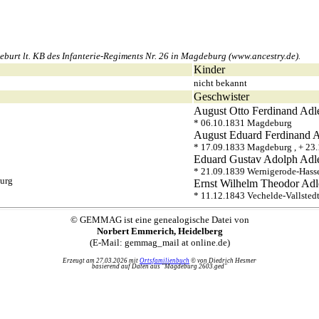
urt lt. KB des Infanterie-Regiments Nr. 26 in Magdeburg (www.ancestry.de).
Kinder
nicht bekannt
Geschwister
August Otto Ferdinand
Adl
* 06.10.1831 Magdeburg
August Eduard Ferdinand
A
* 17.09.1833 Magdeburg , + 2
Eduard Gustav Adolph
Adl
* 21.09.1839 Wernigerode-Hass
burg
Ernst Wilhelm Theodor
Adl
* 11.12.1843 Vechelde-Vallstedt
© GEMMAG ist eine genealogische Datei von
Norbert Emmerich, Heidelberg
(E-Mail: gemmag_mail at online.de)
Erzeugt am 27.03.2026 mit
Ortsfamilienbuch
© von Diedrich Hesmer
basierend auf Daten aus "Magdeburg 2603.ged"