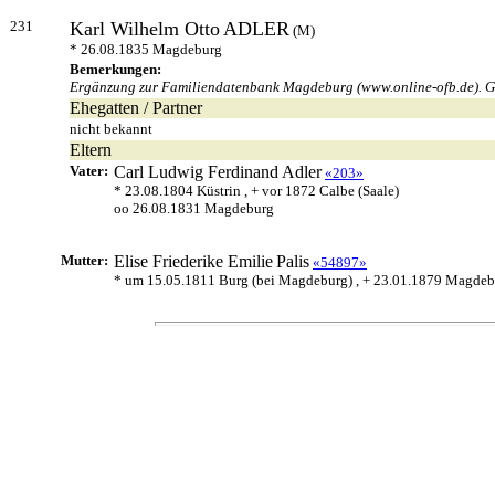
231
Karl Wilhelm Otto
ADLER
(M)
* 26.08.1835 Magdeburg
Bemerkungen:
Ergänzung zur Familiendatenbank Magdeburg (www.online-ofb.de). Geb
Ehegatten / Partner
nicht bekannt
Eltern
Vater:
Carl Ludwig Ferdinand
Adler
«203»
* 23.08.1804 Küstrin , + vor 1872 Calbe (Saale)
oo 26.08.1831 Magdeburg
Mutter:
Elise Friederike Emilie
Palis
«54897»
* um 15.05.1811 Burg (bei Magdeburg) , + 23.01.1879 Magde