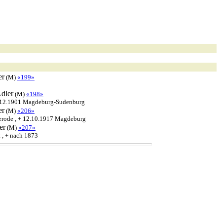
er
(M)
«199»
dler
(M)
«198»
3.12.1901 Magdeburg-Sudenburg
er
(M)
«206»
erode , + 12.10.1917 Magdeburg
er
(M)
«207»
 , + nach 1873