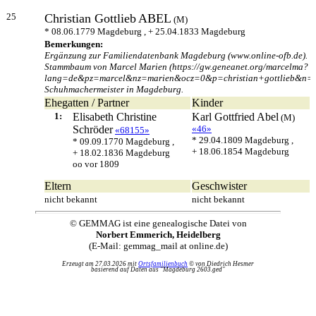
25
Christian Gottlieb
ABEL
(M)
* 08.06.1779 Magdeburg , + 25.04.1833 Magdeburg
Bemerkungen:
Ergänzung zur Familiendatenbank Magdeburg (www.online-ofb.de).
Stammbaum von Marcel Marien (https://gw.geneanet.org/marcelma?
lang=de&pz=marcel&nz=marien&ocz=0&p=christian+gottlieb&n=a
Schuhmachermeister in Magdeburg.
Ehegatten / Partner
Kinder
1:
Elisabeth Christine
Karl Gottfried
Abel
(M)
Schröder
«46»
«68155»
* 29.04.1809 Magdeburg ,
* 09.09.1770 Magdeburg ,
+ 18.06.1854 Magdeburg
+ 18.02.1836 Magdeburg
oo vor 1809
Eltern
Geschwister
nicht bekannt
nicht bekannt
© GEMMAG ist eine genealogische Datei von
Norbert Emmerich, Heidelberg
(E-Mail: gemmag_mail at online.de)
Erzeugt am 27.03.2026 mit
Ortsfamilienbuch
© von Diedrich Hesmer
basierend auf Daten aus "Magdeburg 2603.ged"