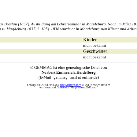
s Breslau (1837). Ausbildung am Lehrerseminar in Magdeburg. Nach im März 183
g zu Magdeburg 1837, S. 105). 1838 wurde er in Magdeburg zum Küster und dritten 
Kinder
nicht bekannt
Geschwister
nicht bekannt
© GEMMAG ist eine genealogische Datei von
Norbert Emmerich, Heidelberg
(E-Mail: gemmag_mail at online.de)
Erzeugt am 27.03.2026 mit
Ortsfamilienbuch
© von Diedrich Hesmer
basierend auf Daten aus "Magdeburg 2603.ged"