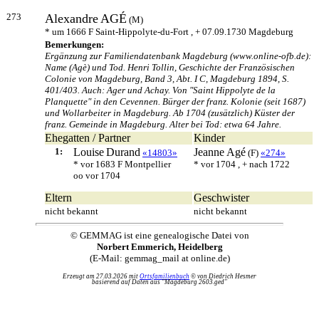
273
Alexandre
AGÉ
(M)
* um 1666 F Saint-Hippolyte-du-Fort , + 07.09.1730 Magdeburg
Bemerkungen:
Ergänzung zur Familiendatenbank Magdeburg (www.online-ofb.de):
Name (Agè) und Tod. Henri Tollin, Geschichte der Französischen
Colonie von Magdeburg, Band 3, Abt. I C, Magdeburg 1894, S.
401/403. Auch: Ager und Achay. Von "Saint Hippolyte de la
Planquette" in den Cevennen. Bürger der franz. Kolonie (seit 1687)
und Wollarbeiter in Magdeburg. Ab 1704 (zusätzlich) Küster der
franz. Gemeinde in Magdeburg. Alter bei Tod: etwa 64 Jahre.
Ehegatten / Partner
Kinder
1:
Louise
Durand
Jeanne
Agé
«14803»
(F)
«274»
* vor 1683 F Montpellier
* vor 1704 , + nach 1722
oo vor 1704
Eltern
Geschwister
nicht bekannt
nicht bekannt
© GEMMAG ist eine genealogische Datei von
Norbert Emmerich, Heidelberg
(E-Mail: gemmag_mail at online.de)
Erzeugt am 27.03.2026 mit
Ortsfamilienbuch
© von Diedrich Hesmer
basierend auf Daten aus "Magdeburg 2603.ged"