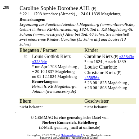
288
Caroline Sophie Dorothee
AHL
(F)
* 22.11.1798 Arendsee (Altmark) , + 24.01.1839 Magdeburg
Bemerkungen:
Ergänzung zur Familiendatenbank Magdeburg (www.online-ofb.de).
Geburt lt. ihrem KB-Heiratseintrag 1824. Tod lt. KB Magdeburg-St.
Johann (www.ancestry.de). Alter bei Tod: 40 Jahre. Sie hinterließ
zwei minorenne Kinder: Caroline (15 Jahre alt) und Louise (13
Jahre).
Ehegatten / Partner
Kinder
1:
Louis Gottlob
Kietz
Caroline
Kietz
(F)
«35843»
«35854»
* um 1824 , + nach 1839
* um Apr 1793 Magdeburg ,
Louise Charlotte
+ 20.10.1837 Magdeburg
Christiane
Kietz
(F)
oo 02.12.1824 Magdeburg
«35856»
Bemerkungen:
* 23.08.1825 Magdeburg ,
Heirat lt. KB Magdeburg-t.
+ 26.06.1898 Magdeburg
Johann (www.ancestry.de)
Eltern
Geschwister
nicht bekannt
nicht bekannt
© GEMMAG ist eine genealogische Datei von
Norbert Emmerich, Heidelberg
(E-Mail: gemmag_mail at online.de)
Erzeugt am 27.03.2026 mit
Ortsfamilienbuch
© von Diedrich Hesmer
basierend auf Daten aus "Magdeburg 2603.ged"