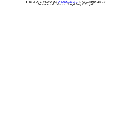
Erzeugt am 27.03.2026 mit
Ortsfamilienbuch
© von Diedrich Hesmer
basierend auf Daten aus "Magdeburg 2603.ged"