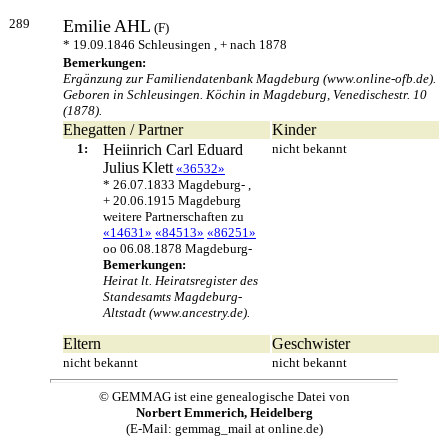
289
Emilie
AHL
(F)
* 19.09.1846 Schleusingen , + nach 1878
Bemerkungen:
Ergänzung zur Familiendatenbank Magdeburg (www.online-ofb.de).
Geboren in Schleusingen. Köchin in Magdeburg, Venedischestr. 10
(1878).
Ehegatten / Partner
Kinder
1:
Heiinrich Carl Eduard
nicht bekannt
Julius
Klett
«36532»
* 26.07.1833 Magdeburg- ,
+ 20.06.1915 Magdeburg
weitere Partnerschaften zu
«14631»
«84513»
«86251»
oo 06.08.1878 Magdeburg-
Bemerkungen:
Heirat lt. Heiratsregister des
Standesamts Magdeburg-
Altstadt (www.ancestry.de).
Eltern
Geschwister
nicht bekannt
nicht bekannt
© GEMMAG ist eine genealogische Datei von
Norbert Emmerich, Heidelberg
(E-Mail: gemmag_mail at online.de)