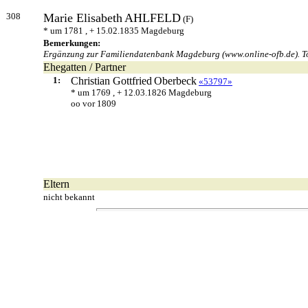
308
Marie Elisabeth
AHLFELD
(F)
* um 1781 , + 15.02.1835 Magdeburg
Bemerkungen:
Ergänzung zur Familiendatenbank Magdeburg (www.online-ofb.de). Tod l
Ehegatten / Partner
1:
Christian Gottfried
Oberbeck
«53797»
* um 1769 , + 12.03.1826 Magdeburg
oo vor 1809
Eltern
nicht bekannt