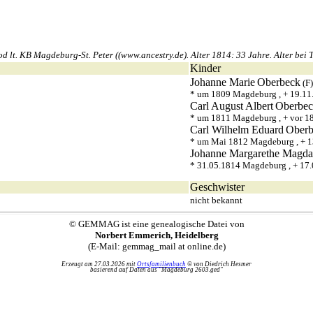
t. KB Magdeburg-St. Peter ((www.ancestry.de). Alter 1814: 33 Jahre. Alter bei T
Kinder
Johanne Marie
Oberbeck
(F
* um 1809 Magdeburg , + 19.1
Carl August Albert
Oberbe
* um 1811 Magdeburg , + vor 
Carl Wilhelm Eduard
Oberb
* um Mai 1812 Magdeburg , + 
Johanne Margarethe Magda
* 31.05.1814 Magdeburg , + 17
Geschwister
nicht bekannt
© GEMMAG ist eine genealogische Datei von
Norbert Emmerich, Heidelberg
(E-Mail: gemmag_mail at online.de)
Erzeugt am 27.03.2026 mit
Ortsfamilienbuch
© von Diedrich Hesmer
basierend auf Daten aus "Magdeburg 2603.ged"