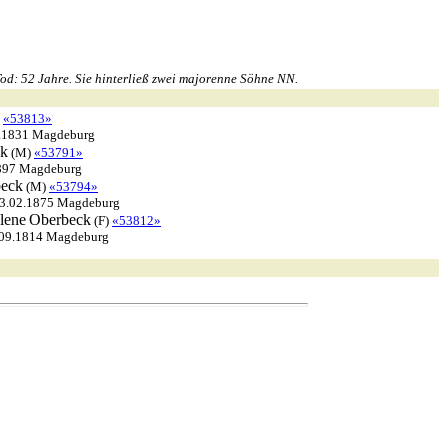
od: 52 Jahre. Sie hinterließ zwei majorenne Söhne NN.
)
«53813»
1.1831 Magdeburg
ck
(M)
«53791»
1897 Magdeburg
eck
(M)
«53794»
13.02.1875 Magdeburg
lene
Oberbeck
(F)
«53812»
.09.1814 Magdeburg