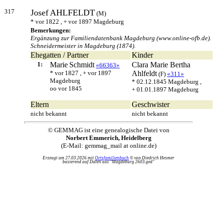
317
Josef
AHLFELDT
(M)
* vor 1822 , + vor 1897 Magdeburg
Bemerkungen:
Ergänzung zur Familiendatenbank Magdeburg (www.online-ofb.de).
Schneidermeister in Magdeburg (1874).
Ehegatten / Partner
Kinder
1:
Marie
Schmidt
Clara Marie Bertha
«66363»
* vor 1827 , + vor 1897
Ahlfeldt
(F)
«311»
Magdeburg
* 02.12.1845 Magdeburg ,
oo vor 1845
+ 01.01.1897 Magdeburg
Eltern
Geschwister
nicht bekannt
nicht bekannt
© GEMMAG ist eine genealogische Datei von
Norbert Emmerich, Heidelberg
(E-Mail: gemmag_mail at online.de)
Erzeugt am 27.03.2026 mit
Ortsfamilienbuch
© von Diedrich Hesmer
basierend auf Daten aus "Magdeburg 2603.ged"