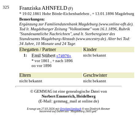
325
Franziska
AHNFELD
(F)
* 19.02.1861 Hohe Börde-Eichenbarleben , + 13.01.1896 Magdeburg
Bemerkungen:
Ergänzung zur Familiendatenbank Magdeburg (www.online-ofb.de).
Tod lt. Magdeburger Zeitung "Volksstimme" vom 16.1.1896, Rubrik
"Standesamtliche Nachrichten", und lt. Sterberegister des
Standesamts Magdeburg-Altstadt (www.ancestry.de). Alter bei Tod:
34 Jahre, 10 Monate und 24 Tage.
Ehegatten / Partner
Kinder
1:
Emil
Stübert
nicht bekannt
«74976»
* vor 1861 , + nach 1896
oo vor 1896
Eltern
Geschwister
nicht bekannt
nicht bekannt
© GEMMAG ist eine genealogische Datei von
Norbert Emmerich, Heidelberg
(E-Mail: gemmag_mail at online.de)
Erzeugt am 27.03.2026 mit
Ortsfamilienbuch
© von Diedrich Hesmer
basierend auf Daten aus "Magdeburg 2603.ged"