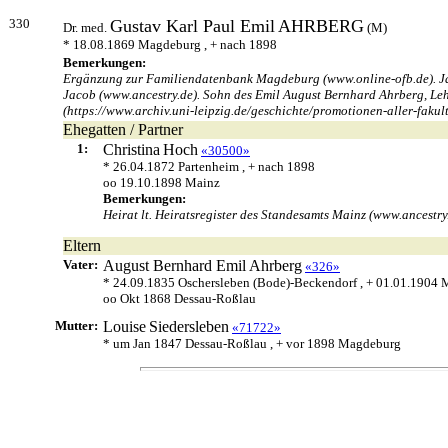
330
Gustav Karl Paul Emil
AHRBERG
Dr. med.
(M)
* 18.08.1869 Magdeburg , + nach 1898
Bemerkungen:
Ergänzung zur Familiendatenbank Magdeburg (www.online-ofb.de). Ja
Jacob (www.ancestry.de). Sohn des Emil August Bernhard Ahrberg, Le
(https://www.archiv.uni-leipzig.de/geschichte/promotionen-aller-fakul
Ehegatten / Partner
1:
Christina
Hoch
«30500»
* 26.04.1872 Partenheim , + nach 1898
oo 19.10.1898 Mainz
Bemerkungen:
Heirat lt. Heiratsregister des Standesamts Mainz (www.ancestry
Eltern
Vater:
August Bernhard Emil
Ahrberg
«326»
* 24.09.1835 Oschersleben (Bode)-Beckendorf , + 01.01.1904
oo Okt 1868 Dessau-Roßlau
Mutter:
Louise
Siedersleben
«71722»
* um Jan 1847 Dessau-Roßlau , + vor 1898 Magdeburg