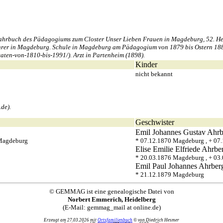
hrbuch des Pädagogiums zum Closter Unser Lieben Frauen in Magdeburg, 52. Heft
hrer in Magdeburg. Schule in Magdeburg am Pädagogium von 1879 bis Ostern 1888 
taten-von-1810-bis-1991/). Arzt in Partenheim (1898).
Kinder
nicht bekannt
.de).
Geschwister
Emil Johannes Gustav
Ahrb
 Magdeburg
* 07.12.1870 Magdeburg , + 07
Elise Emilie Elfriede
Ahrbe
* 20.03.1876 Magdeburg , + 03
Emil Paul Johannes
Ahrber
* 21.12.1879 Magdeburg
© GEMMAG ist eine genealogische Datei von
Norbert Emmerich, Heidelberg
(E-Mail: gemmag_mail at online.de)
Erzeugt am 27.03.2026 mit
Ortsfamilienbuch
© von Diedrich Hesmer