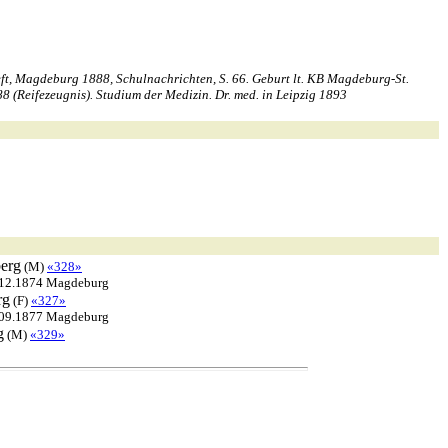
, Magdeburg 1888, Schulnachrichten, S. 66. Geburt lt. KB Magdeburg-St.
(Reifezeugnis). Studium der Medizin. Dr. med. in Leipzig 1893
erg
(M)
«328»
.12.1874 Magdeburg
rg
(F)
«327»
.09.1877 Magdeburg
g
(M)
«329»