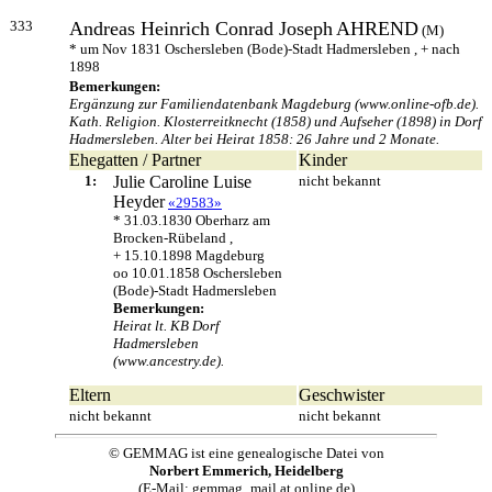
333
Andreas Heinrich Conrad Joseph
AHREND
(M)
* um Nov 1831 Oschersleben (Bode)-Stadt Hadmersleben , + nach
1898
Bemerkungen:
Ergänzung zur Familiendatenbank Magdeburg (www.online-ofb.de).
Kath. Religion. Klosterreitknecht (1858) und Aufseher (1898) in Dorf
Hadmersleben. Alter bei Heirat 1858: 26 Jahre und 2 Monate.
Ehegatten / Partner
Kinder
1:
Julie Caroline Luise
nicht bekannt
Heyder
«29583»
* 31.03.1830 Oberharz am
Brocken-Rübeland ,
+ 15.10.1898 Magdeburg
oo 10.01.1858 Oschersleben
(Bode)-Stadt Hadmersleben
Bemerkungen:
Heirat lt. KB Dorf
Hadmersleben
(www.ancestry.de).
Eltern
Geschwister
nicht bekannt
nicht bekannt
© GEMMAG ist eine genealogische Datei von
Norbert Emmerich, Heidelberg
(E-Mail: gemmag_mail at online.de)