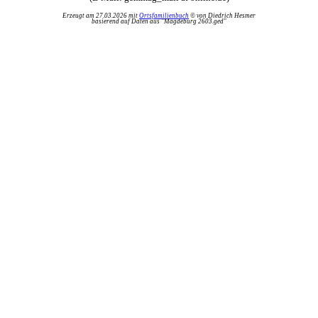
Erzeugt am 27.03.2026 mit
Ortsfamilienbuch
© von Diedrich Hesmer
basierend auf Daten aus "Magdeburg 2603.ged"