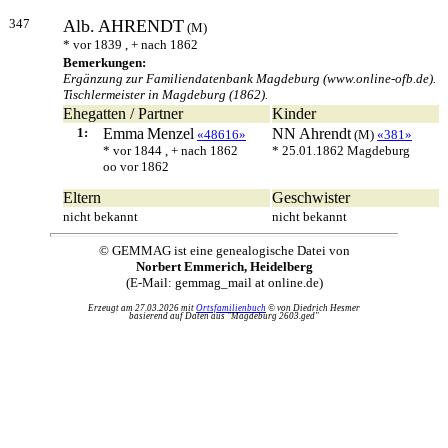
347
Alb.
AHRENDT
(M)
* vor 1839 , + nach 1862
Bemerkungen:
Ergänzung zur Familiendatenbank Magdeburg (www.online-ofb.de).
Tischlermeister in Magdeburg (1862).
Ehegatten / Partner
Kinder
1:
Emma
Menzel
NN
Ahrendt
«48616»
(M)
«381»
* vor 1844 , + nach 1862
* 25.01.1862 Magdeburg
oo vor 1862
Eltern
Geschwister
nicht bekannt
nicht bekannt
© GEMMAG ist eine genealogische Datei von
Norbert Emmerich, Heidelberg
(E-Mail: gemmag_mail at online.de)
Erzeugt am 27.03.2026 mit
Ortsfamilienbuch
© von Diedrich Hesmer
basierend auf Daten aus "Magdeburg 2603.ged"