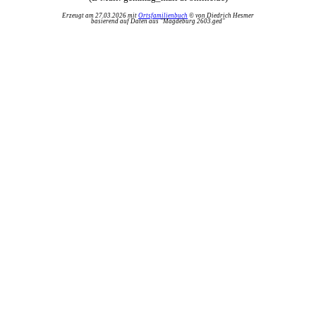
Erzeugt am 27.03.2026 mit
Ortsfamilienbuch
© von Diedrich Hesmer
basierend auf Daten aus "Magdeburg 2603.ged"