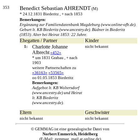
353
Benedict Sebastian
AHRENDT
(M)
* 24.12.1831 Biederitz , + nach 1853
Bemerkungen:
Ergänzung zur Familiendatenbank Magdeburg (www.online-ofb.de).
Geburt lt. KB Biederitz (www.ancestry.de). Büdner in Biederitz
(1853). Alter bei Heirat 1853: 22 Jahre.
Ehegatten / Partner
Kinder
1:
Charlotte Johanne
nicht bekannt
Albrecht
«452»
* um 1831 Grabau , + nach
1903
weitere Partnerschaften zu
«36163»
«53565»
oo 01.05.1853 Biederitz
Bemerkungen:
Aufgebot lt. KB Woltersdorf
(www.ancestry.de) und Heirat
lt. KB Biederitz
(www.ancestry.de).
Eltern
Geschwister
nicht bekannt
nicht bekannt
© GEMMAG ist eine genealogische Datei von
Norbert Emmerich, Heidelberg
(E-Mail: gemmag_mail at online.de)