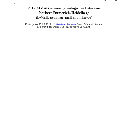
© GEMMAG ist eine genealogische Datei von
Norbert Emmerich, Heidelberg
(E-Mail: gemmag_mail at online.de)
Erzeugt am 27.03.2026 mit
Ortsfamilienbuch
© von Diedrich Hesmer
basierend auf Daten aus "Magdeburg 2603.ged"