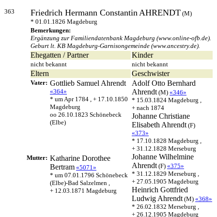
363
Friedrich Hermann Constantin
AHRENDT
(M)
* 01.01.1826 Magdeburg
Bemerkungen:
Ergänzung zur Familiendatenbank Magdeburg (www.online-ofb.de).
Geburt lt. KB Magdeburg-Garnisongemeinde (www.ancestry.de).
Ehegatten / Partner
Kinder
nicht bekannt
nicht bekannt
Eltern
Geschwister
Vater:
Gottlieb Samuel
Ahrendt
Adolf Otto Bernhard
«364»
Ahrendt
(M)
«346»
* um Apr 1784 , + 17.10.1850
* 15.03.1824 Magdeburg ,
Magdeburg
+ nach 1874
oo 26.10.1823 Schönebeck
Johanne Christiane
(Elbe)
Elisabeth
Ahrendt
(F)
«373»
* 17.10.1828 Magdeburg ,
+ 31.12.1828 Merseburg
Johanne Wilhelmine
Mutter:
Katharine Dorothee
Ahrendt
(F)
«375»
Bertram
«5071»
* 31.12.1829 Merseburg ,
* um 07.01.1796 Schönebeck
+ 27.05.1905 Magdeburg
(Elbe)-Bad Salzelmen ,
Heinrich Gottfried
+ 12.03.1871 Magdeburg
Ludwig
Ahrendt
(M)
«368»
* 26.02.1832 Merseburg ,
+ 26.12.1905 Magdeburg