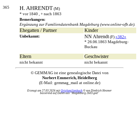
365
H.
AHRENDT
(M)
* vor 1840 , + nach 1863
Bemerkungen:
Ergänzung zur Familiendatenbank Magdeburg (www.online-ofb.de).
Ehegatten / Partner
Kinder
Unbekannt:
NN
Ahrendt
(F)
«382»
* 26.06.1863 Magdeburg-
Buckau
Eltern
Geschwister
nicht bekannt
nicht bekannt
© GEMMAG ist eine genealogische Datei von
Norbert Emmerich, Heidelberg
(E-Mail: gemmag_mail at online.de)
Erzeugt am 27.03.2026 mit
Ortsfamilienbuch
© von Diedrich Hesmer
basierend auf Daten aus "Magdeburg 2603.ged"