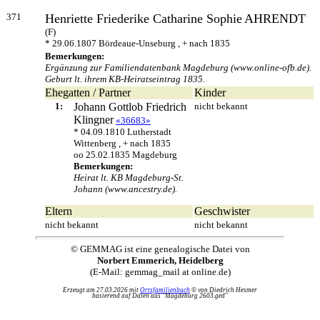
371
Henriette Friederike Catharine Sophie
AHRENDT
(F)
* 29.06.1807 Bördeaue-Unseburg , + nach 1835
Bemerkungen:
Ergänzung zur Familiendatenbank Magdeburg (www.online-ofb.de).
Geburt lt. ihrem KB-Heiratseintrag 1835.
Ehegatten / Partner
Kinder
1:
Johann Gottlob Friedrich
nicht bekannt
Klingner
«36683»
* 04.09.1810 Lutherstadt
Wittenberg , + nach 1835
oo 25.02.1835 Magdeburg
Bemerkungen:
Heirat lt. KB Magdeburg-St.
Johann (www.ancestry.de).
Eltern
Geschwister
nicht bekannt
nicht bekannt
© GEMMAG ist eine genealogische Datei von
Norbert Emmerich, Heidelberg
(E-Mail: gemmag_mail at online.de)
Erzeugt am 27.03.2026 mit
Ortsfamilienbuch
© von Diedrich Hesmer
basierend auf Daten aus "Magdeburg 2603.ged"