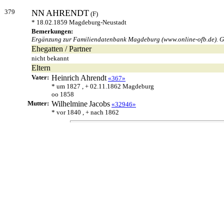
379
NN
AHRENDT
(F)
* 18.02.1859 Magdeburg-Neustadt
Bemerkungen:
Ergänzung zur Familiendatenbank Magdeburg (www.online-ofb.de). Ge
Ehegatten / Partner
nicht bekannt
Eltern
Vater:
Heinrich
Ahrendt
«367»
* um 1827 , + 02.11.1862 Magdeburg
oo 1858
Mutter:
Wilhelmine
Jacobs
«32946»
* vor 1840 , + nach 1862