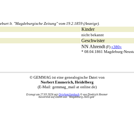
burt lt. "Magdeburgische Zeitung" vom 19.2.1859 (Anzeige).
Kinder
nicht bekannt
Geschwister
NN
Ahrendt
(F)
«380»
* 08.04.1861 Magdeburg-Neust
© GEMMAG ist eine genealogische Datei von
Norbert Emmerich, Heidelberg
(E-Mail: gemmag_mail at online.de)
Erzeugt am 27.03.2026 mit
Ortsfamilienbuch
© von Diedrich Hesmer
basierend auf Daten aus "Magdeburg 2603.ged"