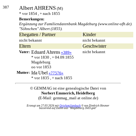
387
Albert
AHRENS
(M)
* vor 1854 , + nach 1855
Bemerkungen:
Ergänzung zur Familiendatenbank Magdeburg (www.online-ofb.de).
"Söhnchen" Albert (1855).
Ehegatten / Partner
Kinder
nicht bekannt
nicht bekannt
Eltern
Geschwister
Vater:
Eduard
Ahrens
nicht bekannt
«389»
* vor 1830 , + 04.09.1855
Magdeburg
oo vor 1853
Mutter:
Ida
Ubel
«77576»
* vor 1835 , + nach 1855
© GEMMAG ist eine genealogische Datei von
Norbert Emmerich, Heidelberg
(E-Mail: gemmag_mail at online.de)
Erzeugt am 27.03.2026 mit
Ortsfamilienbuch
© von Diedrich Hesmer
basierend auf Daten aus "Magdeburg 2603.ged"