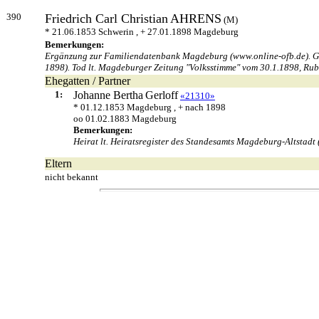
390
Friedrich Carl Christian
AHRENS
(M)
* 21.06.1853 Schwerin , + 27.01.1898 Magdeburg
Bemerkungen:
Ergänzung zur Familiendatenbank Magdeburg (www.online-ofb.de). Gebu
1898). Tod lt. Magdeburger Zeitung "Volksstimme" vom 30.1.1898, Rubr
Ehegatten / Partner
1:
Johanne Bertha
Gerloff
«21310»
* 01.12.1853 Magdeburg , + nach 1898
oo 01.02.1883 Magdeburg
Bemerkungen:
Heirat lt. Heiratsregister des Standesamts Magdeburg-Altstadt 
Eltern
nicht bekannt