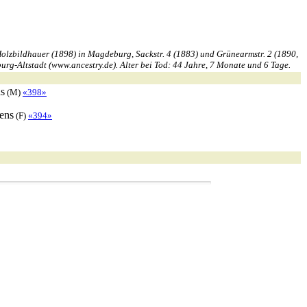
olzbildhauer (1898) in Magdeburg, Sackstr. 4 (1883) und Grünearmstr. 2 (1890,
rg-Altstadt (www.ancestry.de). Alter bei Tod: 44 Jahre, 7 Monate und 6 Tage.
s
(M)
«398»
ens
(F)
«394»