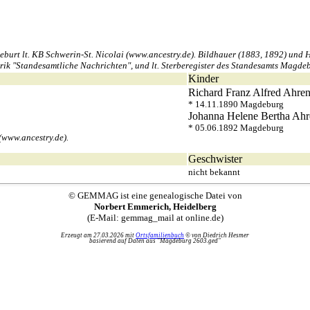
rt lt. KB Schwerin-St. Nicolai (www.ancestry.de). Bildhauer (1883, 1892) und H
ik "Standesamtliche Nachrichten", und lt. Sterberegister des Standesamts Magdebu
Kinder
Richard Franz Alfred
Ahren
* 14.11.1890 Magdeburg
Johanna Helene Bertha
Ahr
* 05.06.1892 Magdeburg
(www.ancestry.de).
Geschwister
nicht bekannt
© GEMMAG ist eine genealogische Datei von
Norbert Emmerich, Heidelberg
(E-Mail: gemmag_mail at online.de)
Erzeugt am 27.03.2026 mit
Ortsfamilienbuch
© von Diedrich Hesmer
basierend auf Daten aus "Magdeburg 2603.ged"