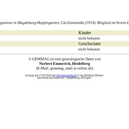
enieur in Magdeburg-Hopfengarten, Cäcilienstraße (1914). Mitglied im Verein De
Kinder
nicht bekannt
Geschwister
nicht bekannt
© GEMMAG ist eine genealogische Datei von
Norbert Emmerich, Heidelberg
(E-Mail: gemmag_mail at online.de)
Erzeugt am 27.03.2026 mit
Ortsfamilienbuch
© von Diedrich Hesmer
basierend auf Daten aus "Magdeburg 2603.ged"