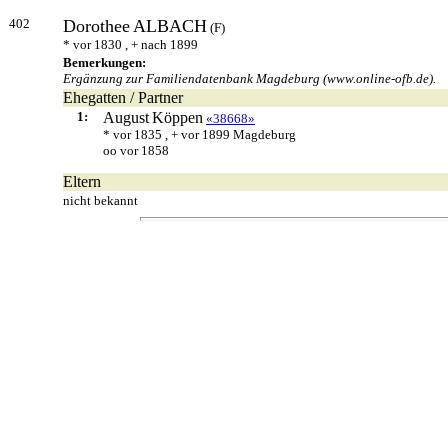
402
Dorothee
ALBACH
(F)
* vor 1830 , + nach 1899
Bemerkungen:
Ergänzung zur Familiendatenbank Magdeburg (www.online-ofb.de).
Ehegatten / Partner
1:
August
Köppen
«38668»
* vor 1835 , + vor 1899 Magdeburg
oo vor 1858
Eltern
nicht bekannt