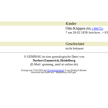
Kinder
Otto
Köppen
(M)
«38672»
* um 26.02.1858 Jerichow , + 
Geschwister
nicht bekannt
© GEMMAG ist eine genealogische Datei von
Norbert Emmerich, Heidelberg
(E-Mail: gemmag_mail at online.de)
Erzeugt am 27.03.2026 mit
Ortsfamilienbuch
© von Diedrich Hesmer
basierend auf Daten aus "Magdeburg 2603.ged"