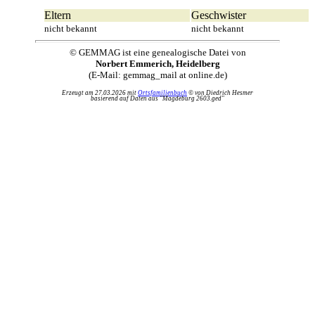
Eltern
Geschwister
nicht bekannt
nicht bekannt
© GEMMAG ist eine genealogische Datei von
Norbert Emmerich, Heidelberg
(E-Mail: gemmag_mail at online.de)
Erzeugt am 27.03.2026 mit
Ortsfamilienbuch
© von Diedrich Hesmer
basierend auf Daten aus "Magdeburg 2603.ged"