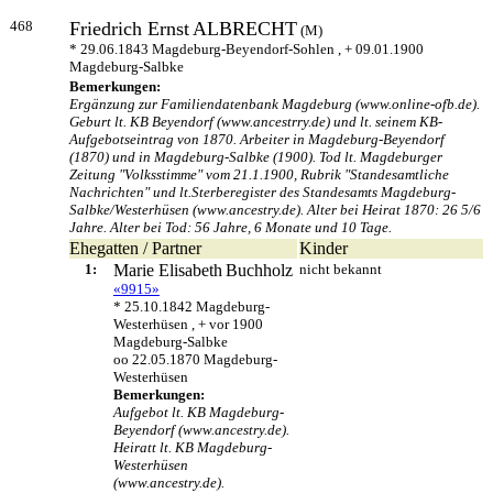
468
Friedrich Ernst
ALBRECHT
(M)
* 29.06.1843 Magdeburg-Beyendorf-Sohlen , + 09.01.1900
Magdeburg-Salbke
Bemerkungen:
Ergänzung zur Familiendatenbank Magdeburg (www.online-ofb.de).
Geburt lt. KB Beyendorf (www.ancestrry.de) und lt. seinem KB-
Aufgebotseintrag von 1870. Arbeiter in Magdeburg-Beyendorf
(1870) und in Magdeburg-Salbke (1900). Tod lt. Magdeburger
Zeitung "Volksstimme" vom 21.1.1900, Rubrik "Standesamtliche
Nachrichten" und lt.Sterberegister des Standesamts Magdeburg-
Salbke/Westerhüsen (www.ancestry.de). Alter bei Heirat 1870: 26 5/6
Jahre. Alter bei Tod: 56 Jahre, 6 Monate und 10 Tage.
Ehegatten / Partner
Kinder
1:
Marie Elisabeth
Buchholz
nicht bekannt
«9915»
* 25.10.1842 Magdeburg-
Westerhüsen , + vor 1900
Magdeburg-Salbke
oo 22.05.1870 Magdeburg-
Westerhüsen
Bemerkungen:
Aufgebot lt. KB Magdeburg-
Beyendorf (www.ancestry.de).
Heiratt lt. KB Magdeburg-
Westerhüsen
(www.ancestry.de).