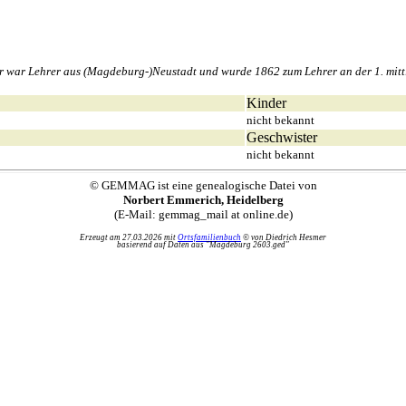
war Lehrer aus (Magdeburg-)Neustadt und wurde 1862 zum Lehrer an der 1. mitt
Kinder
nicht bekannt
Geschwister
nicht bekannt
© GEMMAG ist eine genealogische Datei von
Norbert Emmerich, Heidelberg
(E-Mail: gemmag_mail at online.de)
Erzeugt am 27.03.2026 mit
Ortsfamilienbuch
© von Diedrich Hesmer
basierend auf Daten aus "Magdeburg 2603.ged"