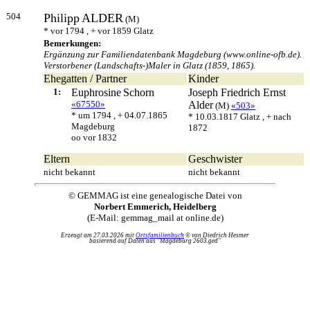
504
Philipp
ALDER
(M)
* vor 1794 , + vor 1859 Glatz
Bemerkungen:
Ergänzung zur Familiendatenbank Magdeburg (www.online-ofb.de).
Verstorbener (Landschafts-)Maler in Glatz (1859, 1865).
Ehegatten / Partner
Kinder
1:
Euphrosine
Schorn
Joseph Friedrich Ernst
«67550»
Alder
(M)
«503»
* um 1794 , + 04.07.1865
* 10.03.1817 Glatz , + nach
Magdeburg
1872
oo vor 1832
Eltern
Geschwister
nicht bekannt
nicht bekannt
© GEMMAG ist eine genealogische Datei von
Norbert Emmerich, Heidelberg
(E-Mail: gemmag_mail at online.de)
Erzeugt am 27.03.2026 mit
Ortsfamilienbuch
© von Diedrich Hesmer
basierend auf Daten aus "Magdeburg 2603.ged"