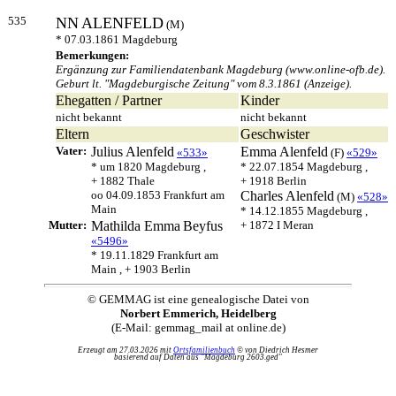
535
NN
ALENFELD
(M)
* 07.03.1861 Magdeburg
Bemerkungen:
Ergänzung zur Familiendatenbank Magdeburg (www.online-ofb.de).
Geburt lt. "Magdeburgische Zeitung" vom 8.3.1861 (Anzeige).
Ehegatten / Partner
Kinder
nicht bekannt
nicht bekannt
Eltern
Geschwister
Vater:
Julius
Alenfeld
Emma
Alenfeld
«533»
(F)
«529»
* um 1820 Magdeburg ,
* 22.07.1854 Magdeburg ,
+ 1882 Thale
+ 1918 Berlin
oo 04.09.1853 Frankfurt am
Charles
Alenfeld
(M)
«528»
Main
* 14.12.1855 Magdeburg ,
Mutter:
Mathilda Emma
Beyfus
+ 1872 I Meran
«5496»
* 19.11.1829 Frankfurt am
Main , + 1903 Berlin
© GEMMAG ist eine genealogische Datei von
Norbert Emmerich, Heidelberg
(E-Mail: gemmag_mail at online.de)
Erzeugt am 27.03.2026 mit
Ortsfamilienbuch
© von Diedrich Hesmer
basierend auf Daten aus "Magdeburg 2603.ged"