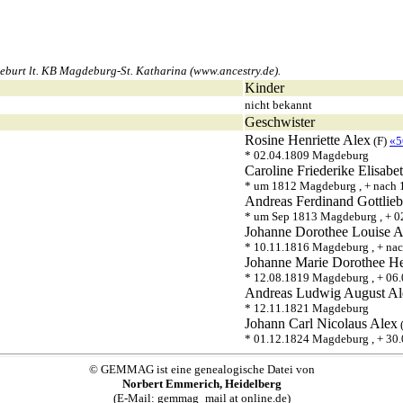
burt lt. KB Magdeburg-St. Katharina (www.ancestry.de).
Kinder
nicht bekannt
Geschwister
Rosine Henriette
Alex
(F)
«5
* 02.04.1809 Magdeburg
Caroline Friederike Elisabe
* um 1812 Magdeburg , + nach 
Andreas Ferdinand Gottlieb
* um Sep 1813 Magdeburg , + 
Johanne Dorothee Louise A
* 10.11.1816 Magdeburg , + na
Johanne Marie Dorothee He
* 12.08.1819 Magdeburg , + 06
Andreas Ludwig August
Al
* 12.11.1821 Magdeburg
Johann Carl Nicolaus
Alex
* 01.12.1824 Magdeburg , + 30
© GEMMAG ist eine genealogische Datei von
Norbert Emmerich, Heidelberg
(E-Mail: gemmag_mail at online.de)