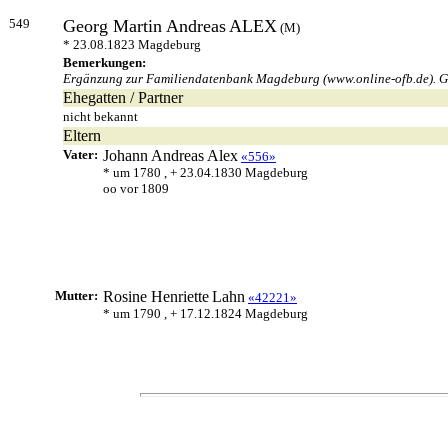
549
Georg Martin Andreas
ALEX
(M)
* 23.08.1823 Magdeburg
Bemerkungen:
Ergänzung zur Familiendatenbank Magdeburg (www.online-ofb.de). Ge
Ehegatten / Partner
nicht bekannt
Eltern
Vater:
Johann Andreas
Alex
«556»
* um 1780 , + 23.04.1830 Magdeburg
oo vor 1809
Mutter:
Rosine Henriette
Lahn
«42221»
* um 1790 , + 17.12.1824 Magdeburg