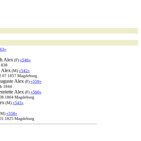
63»
th
Alex
(F)
«546»
1838
Alex
(M)
«542»
02.07.1857 Magdeburg
uguste
Alex
(F)
«559»
ch 1844
nriette
Alex
(F)
«560»
.08.1864 Magdeburg
ex
(M)
«543»
(M)
«558»
.01.1825 Magdeburg