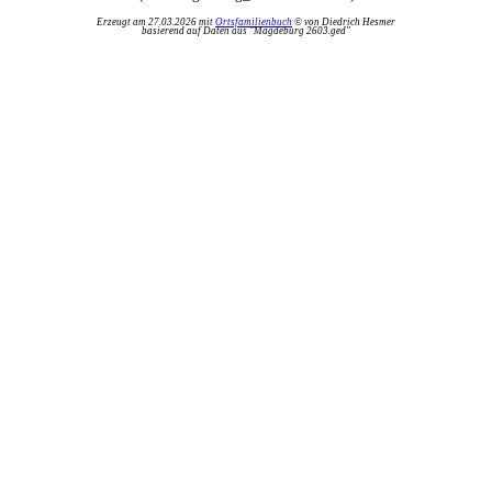
Erzeugt am 27.03.2026 mit
Ortsfamilienbuch
© von Diedrich Hesmer
basierend auf Daten aus "Magdeburg 2603.ged"