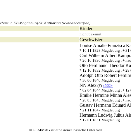
burt lt. KB Magdeburg-St. Katharina (www.ancestry.de).
Kinder
nicht bekannt
Geschwister
Louise Amalie Franzisca
Ka
* 16.11.1828 Magdeburg , + 31
Carl Wilhelm Albert
Kampr
* 26.10.1830 Magdeburg , + na
Otto Ferdinand Theodor
Ka
* 12.10.1832 Magdeburg , + 29
Adolph Otto Robert Ferdin
* 30.06.1840 Magdeburg
NN
Alex
(F)
«562»
* 02.04.1844 Magdeburg , + 12
Emilie Hermine Minna
Ale
* 28.05.1845 Magdeburg , + na
Gustav Hermann Eduard
A
* 21.11.1847 Magdeburg
Hermann Ludwig Julius
Al
* 12.01.1851 Magdeburg
© GEMMAG ist eine genealogische Datei von