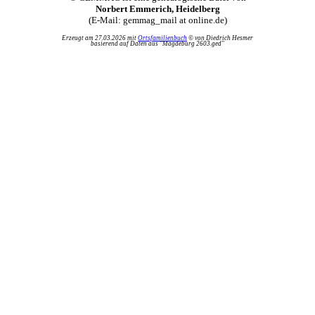
Norbert Emmerich, Heidelberg
(E-Mail: gemmag_mail at online.de)
Erzeugt am 27.03.2026 mit
Ortsfamilienbuch
© von Diedrich Hesmer
basierend auf Daten aus "Magdeburg 2603.ged"