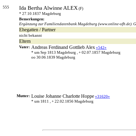
555
Ida Bertha Alwinne
ALEX
(F)
* 27.10.1837 Magdeburg
Bemerkungen:
Ergänzung zur Familiendatenbank Magdeburg (www.online-ofb.de). Ge
Ehegatten / Partner
nicht bekannt
Eltern
Vater:
Andreas Ferdinand Gottlieb
Alex
«542»
* um Sep 1813 Magdeburg , + 02.07.1857 Magdeburg
oo 30.06.1839 Magdeburg
Mutter:
Louise Johanne Charlotte
Hoppe
«31620»
* um 1811 , + 22.02.1856 Magdeburg