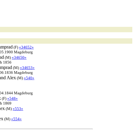
mprad
(F)
«34652»
.05.1900 Magdeburg
ad
(M)
«34650»
ch 1856
mprad
(M)
«34653»
.06.1836 Magdeburg
and
Alex
(M)
«540»
.04.1844 Magdeburg
x
(F)
«548»
ch 1869
lex
(M)
«553»
ex
(M)
«554»