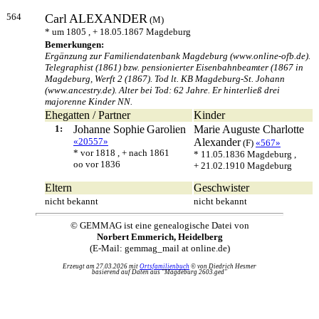
564
Carl
ALEXANDER
(M)
* um 1805 , + 18.05.1867 Magdeburg
Bemerkungen:
Ergänzung zur Familiendatenbank Magdeburg (www.online-ofb.de).
Telegraphist (1861) bzw. pensionierter Eisenbahnbeamter (1867 in
Magdeburg, Werft 2 (1867). Tod lt. KB Magdeburg-St. Johann
(www.ancestry.de). Alter bei Tod: 62 Jahre. Er hinterließ drei
majorenne Kinder NN.
Ehegatten / Partner
Kinder
1:
Johanne Sophie
Garolien
Marie Auguste Charlotte
«20557»
Alexander
(F)
«567»
* vor 1818 , + nach 1861
* 11.05.1836 Magdeburg ,
oo vor 1836
+ 21.02.1910 Magdeburg
Eltern
Geschwister
nicht bekannt
nicht bekannt
© GEMMAG ist eine genealogische Datei von
Norbert Emmerich, Heidelberg
(E-Mail: gemmag_mail at online.de)
Erzeugt am 27.03.2026 mit
Ortsfamilienbuch
© von Diedrich Hesmer
basierend auf Daten aus "Magdeburg 2603.ged"