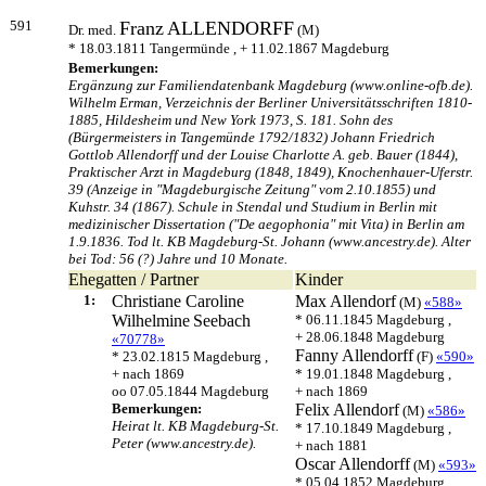
591
Franz
ALLENDORFF
Dr. med.
(M)
* 18.03.1811 Tangermünde , + 11.02.1867 Magdeburg
Bemerkungen:
Ergänzung zur Familiendatenbank Magdeburg (www.online-ofb.de).
Wilhelm Erman, Verzeichnis der Berliner Universitätsschriften 1810-
1885, Hildesheim und New York 1973, S. 181. Sohn des
(Bürgermeisters in Tangemünde 1792/1832) Johann Friedrich
Gottlob Allendorff und der Louise Charlotte A. geb. Bauer (1844),
Praktischer Arzt in Magdeburg (1848, 1849), Knochenhauer-Uferstr.
39 (Anzeige in "Magdeburgische Zeitung" vom 2.10.1855) und
Kuhstr. 34 (1867). Schule in Stendal und Studium in Berlin mit
medizinischer Dissertation ("De aegophonia" mit Vita) in Berlin am
1.9.1836. Tod lt. KB Magdeburg-St. Johann (www.ancestry.de). Alter
bei Tod: 56 (?) Jahre und 10 Monate.
Ehegatten / Partner
Kinder
1:
Christiane Caroline
Max
Allendorf
(M)
«588»
Wilhelmine
Seebach
* 06.11.1845 Magdeburg ,
+ 28.06.1848 Magdeburg
«70778»
Fanny
Allendorff
* 23.02.1815 Magdeburg ,
(F)
«590»
+ nach 1869
* 19.01.1848 Magdeburg ,
oo 07.05.1844 Magdeburg
+ nach 1869
Bemerkungen:
Felix
Allendorf
(M)
«586»
Heirat lt. KB Magdeburg-St.
* 17.10.1849 Magdeburg ,
Peter (www.ancestry.de).
+ nach 1881
Oscar
Allendorff
(M)
«593»
* 05.04.1852 Magdeburg ,