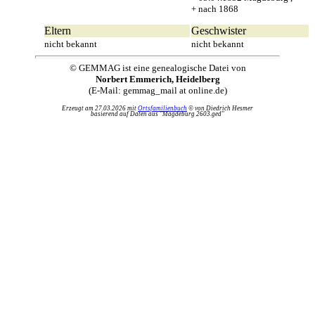
+ nach 1868
Eltern
Geschwister
nicht bekannt
nicht bekannt
© GEMMAG ist eine genealogische Datei von
Norbert Emmerich, Heidelberg
(E-Mail: gemmag_mail at online.de)
Erzeugt am 27.03.2026 mit
Ortsfamilienbuch
© von Diedrich Hesmer
basierend auf Daten aus "Magdeburg 2603.ged"