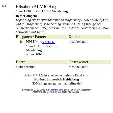
635
Elisabeth
ALMICH
(F)
* vor 1836 , + 25.01.1861 Magdeburg
Bemerkungen:
Ergänzung zur Familiendatenbank Magdeburg (www.online-ofb.de).
Tod lt. "Magdeburgische Zeitung" vom 27.1.1861 (Anzeige der
"Hinterbliebenen" NN). Alter bei Tod: ./. Jahre. Gestorben als Witwe,
Schwester und Tante.
Ehegatten / Partner
Kinder
1:
NN
Helm
nicht bekannt
«28103»
* vor 1831 , + vor 1861
Magdeburg
oo vor 1861
Eltern
Geschwister
nicht bekannt
nicht bekannt
© GEMMAG ist eine genealogische Datei von
Norbert Emmerich, Heidelberg
(E-Mail: gemmag_mail at online.de)
Erzeugt am 27.03.2026 mit
Ortsfamilienbuch
© von Diedrich Hesmer
basierend auf Daten aus "Magdeburg 2603.ged"