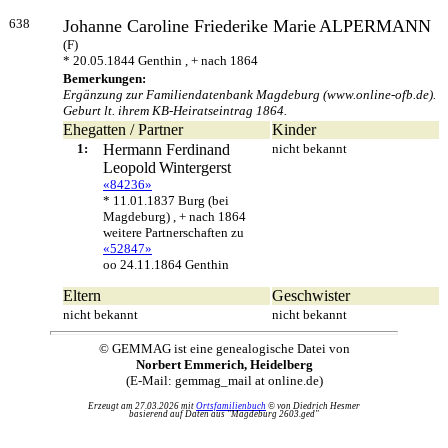
638
Johanne Caroline Friederike Marie
ALPERMANN
(F)
* 20.05.1844 Genthin , + nach 1864
Bemerkungen:
Ergänzung zur Familiendatenbank Magdeburg (www.online-ofb.de).
Geburt lt. ihrem KB-Heiratseintrag 1864.
Ehegatten / Partner
Kinder
1:
Hermann Ferdinand
nicht bekannt
Leopold
Wintergerst
«84236»
* 11.01.1837 Burg (bei
Magdeburg) , + nach 1864
weitere Partnerschaften zu
«52847»
oo 24.11.1864 Genthin
Eltern
Geschwister
nicht bekannt
nicht bekannt
© GEMMAG ist eine genealogische Datei von
Norbert Emmerich, Heidelberg
(E-Mail: gemmag_mail at online.de)
Erzeugt am 27.03.2026 mit
Ortsfamilienbuch
© von Diedrich Hesmer
basierend auf Daten aus "Magdeburg 2603.ged"