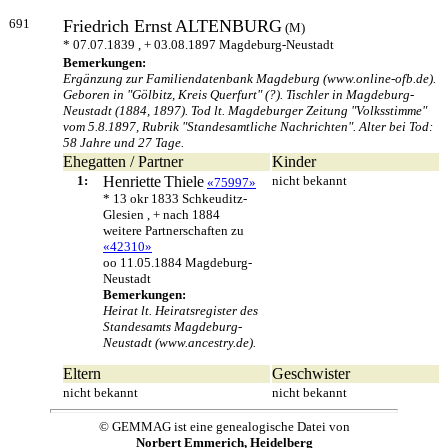
691
Friedrich Ernst
ALTENBURG
(M)
* 07.07.1839 , + 03.08.1897 Magdeburg-Neustadt
Bemerkungen:
Ergänzung zur Familiendatenbank Magdeburg (www.online-ofb.de).
Geboren in "Gölbitz, Kreis Querfurt" (?). Tischler in Magdeburg-
Neustadt (1884, 1897). Tod lt. Magdeburger Zeitung "Volksstimme"
vom 5.8.1897, Rubrik "Standesamtliche Nachrichten". Alter bei Tod:
58 Jahre und 27 Tage.
Ehegatten / Partner
Kinder
1:
Henriette
Thiele
nicht bekannt
«75997»
* 13 okr 1833 Schkeuditz-
Glesien , + nach 1884
weitere Partnerschaften zu
«42310»
oo 11.05.1884 Magdeburg-
Neustadt
Bemerkungen:
Heirat lt. Heiratsregister des
Standesamts Magdeburg-
Neustadt (www.ancestry.de).
Eltern
Geschwister
nicht bekannt
nicht bekannt
© GEMMAG ist eine genealogische Datei von
Norbert Emmerich, Heidelberg