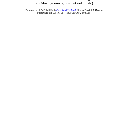
(E-Mail: gemmag_mail at online.de)
Erzeugt am 27.03.2026 mit
Ortsfamilienbuch
© von Diedrich Hesmer
basierend auf Daten aus "Magdeburg 2603.ged"