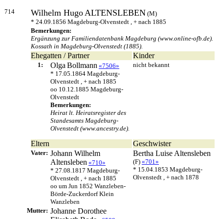
714
Wilhelm Hugo
ALTENSLEBEN
(M)
* 24.09.1856 Magdeburg-Olvenstedt , + nach 1885
Bemerkungen:
Ergänzung zur Familiendatenbank Magdeburg (www.online-ofb.de).
Kossath in Magdeburg-Olvenstedt (1885).
Ehegatten / Partner
Kinder
1:
Olga
Bollmann
nicht bekannt
«7506»
* 17.05.1864 Magdeburg-
Olvenstedt , + nach 1885
oo 10.12.1885 Magdeburg-
Olvenstedt
Bemerkungen:
Heirat lt. Heiratsregister des
Standesamts Magdeburg-
Olvenstedt (www.ancestry.de).
Eltern
Geschwister
Vater:
Johann Wilhelm
Bertha Luise
Altensleben
Altensleben
(F)
«701»
«710»
* 15.04.1853 Magdeburg-
* 27.08.1817 Magdeburg-
Olvenstedt , + nach 1878
Olvenstedt , + nach 1885
oo um Jun 1852 Wanzleben-
Börde-Zuckerdorf Klein
Wanzleben
Mutter:
Johanne Dorothee