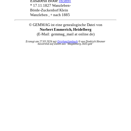
Elisabeth
Bode
«6589»
* 17.11.1827 Wanzleben-
Börde-Zuckerdorf Klein
Wanzleben , + nach 1885
© GEMMAG ist eine genealogische Datei von
Norbert Emmerich, Heidelberg
(E-Mail: gemmag_mail at online.de)
Erzeugt am 27.03.2026 mit
Ortsfamilienbuch
© von Diedrich Hesmer
basierend auf Daten aus "Magdeburg 2603.ged"