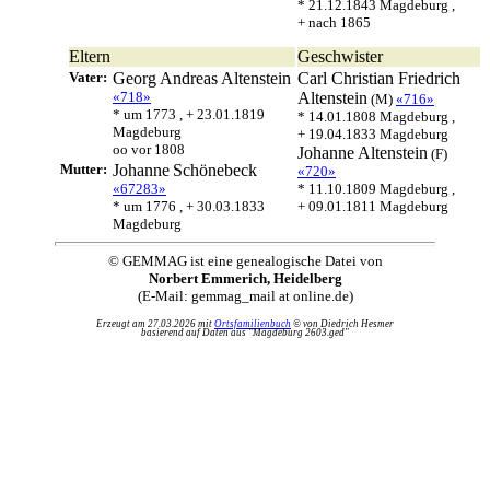
* 21.12.1843 Magdeburg ,
+ nach 1865
Eltern
Geschwister
Vater:
Georg Andreas
Altenstein
Carl Christian Friedrich
«718»
Altenstein
(M)
«716»
* um 1773 , + 23.01.1819
* 14.01.1808 Magdeburg ,
Magdeburg
+ 19.04.1833 Magdeburg
oo vor 1808
Johanne
Altenstein
(F)
Mutter:
Johanne
Schönebeck
«720»
«67283»
* 11.10.1809 Magdeburg ,
* um 1776 , + 30.03.1833
+ 09.01.1811 Magdeburg
Magdeburg
© GEMMAG ist eine genealogische Datei von
Norbert Emmerich, Heidelberg
(E-Mail: gemmag_mail at online.de)
Erzeugt am 27.03.2026 mit
Ortsfamilienbuch
© von Diedrich Hesmer
basierend auf Daten aus "Magdeburg 2603.ged"