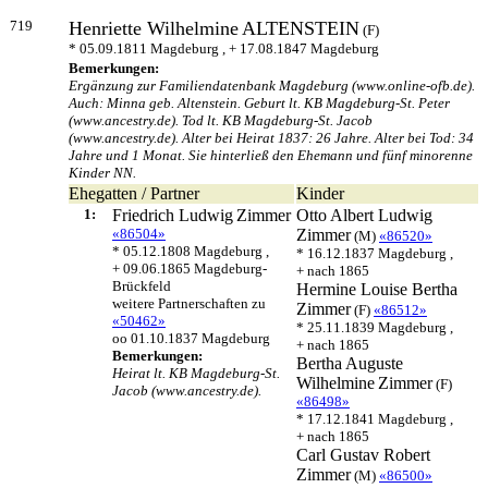
719
Henriette Wilhelmine
ALTENSTEIN
(F)
* 05.09.1811 Magdeburg , + 17.08.1847 Magdeburg
Bemerkungen:
Ergänzung zur Familiendatenbank Magdeburg (www.online-ofb.de).
Auch: Minna geb. Altenstein. Geburt lt. KB Magdeburg-St. Peter
(www.ancestry.de). Tod lt. KB Magdeburg-St. Jacob
(www.ancestry.de). Alter bei Heirat 1837: 26 Jahre. Alter bei Tod: 34
Jahre und 1 Monat. Sie hinterließ den Ehemann und fünf minorenne
Kinder NN.
Ehegatten / Partner
Kinder
1:
Friedrich Ludwig
Zimmer
Otto Albert Ludwig
«86504»
Zimmer
(M)
«86520»
* 05.12.1808 Magdeburg ,
* 16.12.1837 Magdeburg ,
+ 09.06.1865 Magdeburg-
+ nach 1865
Brückfeld
Hermine Louise Bertha
weitere Partnerschaften zu
Zimmer
(F)
«86512»
«50462»
* 25.11.1839 Magdeburg ,
oo 01.10.1837 Magdeburg
+ nach 1865
Bemerkungen:
Bertha Auguste
Heirat lt. KB Magdeburg-St.
Wilhelmine
Zimmer
(F)
Jacob (www.ancestry.de).
«86498»
* 17.12.1841 Magdeburg ,
+ nach 1865
Carl Gustav Robert
Zimmer
(M)
«86500»