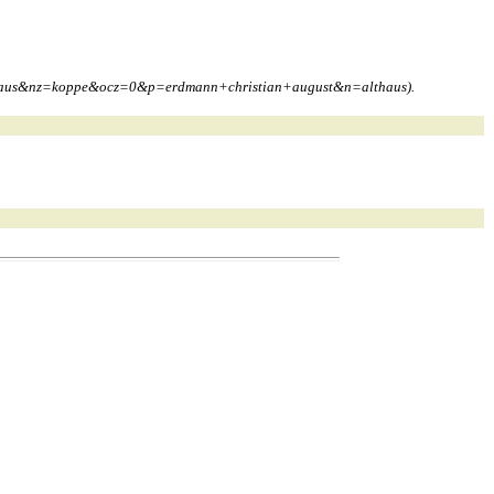
z=klaus&nz=koppe&ocz=0&p=erdmann+christian+august&n=althaus).