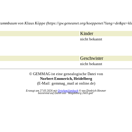
. Stammbaum von Klaus Köppe (https://gw.geneanet.org/koeppenet?lang=de&p
Kinder
nicht bekannt
Geschwister
nicht bekannt
© GEMMAG ist eine genealogische Datei von
Norbert Emmerich, Heidelberg
(E-Mail: gemmag_mail at online.de)
Erzeugt am 27.03.2026 mit
Ortsfamilienbuch
© von Diedrich Hesmer
basierend auf Daten aus "Magdeburg 2603.ged"