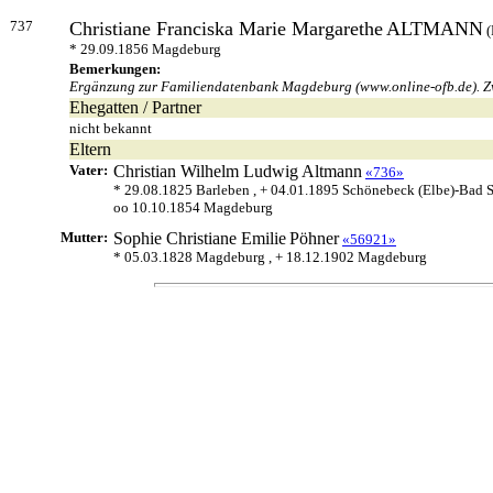
737
Christiane Franciska Marie Margarethe
ALTMANN
(
* 29.09.1856 Magdeburg
Bemerkungen:
Ergänzung zur Familiendatenbank Magdeburg (www.online-ofb.de). Zw
Ehegatten / Partner
nicht bekannt
Eltern
Vater:
Christian Wilhelm Ludwig
Altmann
«736»
* 29.08.1825 Barleben , + 04.01.1895 Schönebeck (Elbe)-Bad 
oo 10.10.1854 Magdeburg
Mutter:
Sophie Christiane Emilie
Pöhner
«56921»
* 05.03.1828 Magdeburg , + 18.12.1902 Magdeburg