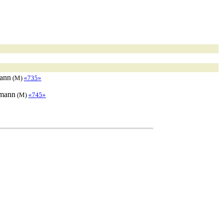
ann
(M)
«735»
mann
(M)
«745»