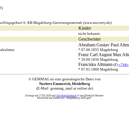
F)
illingsgeburt lt. KB Magdeburg-Garnisongemeinde (www.ancestry.de).
Kinder
nicht bekannt
Geschwister
Abraham Gustav Paul
Altm
Salzelmen
* 07.06.1855 Magdeburg
Franz Carl August Max
Alt
* 29.09.1856 Magdeburg
Franciska
Altmann
(F)
«744»
* 07.01.1860 Magdeburg
© GEMMAG ist eine genealogische Datei von
Norbert Emmerich, Heidelberg
(E-Mail: gemmag_mail at online.de)
Erzeugt am 27.03.2026 mit
Ortsfamilienbuch
© von Diedrich Hesmer
basierend auf Daten aus "Magdeburg 2603.ged"