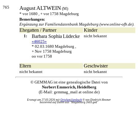
765
August
ALTWEIN
(M)
* vor 1680 , + vor 1758 Magdeburg
Bemerkungen:
Ergänzung zur Familiendatenbank Magdeburg (www.online-ofb.de).
Ehegatten / Partner
Kinder
1:
Barbara Sophia
Lüdecke
nicht bekannt
«46025»
* 02.03.1680 Magdeburg ,
+ Nov 1758 Magdeburg
oo vor 1758
Eltern
Geschwister
nicht bekannt
nicht bekannt
© GEMMAG ist eine genealogische Datei von
Norbert Emmerich, Heidelberg
(E-Mail: gemmag_mail at online.de)
Erzeugt am 27.03.2026 mit
Ortsfamilienbuch
© von Diedrich Hesmer
basierend auf Daten aus "Magdeburg 2603.ged"