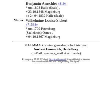
Benjamin
Amschler
«819»
* um 1803 Halle (Saale) ,
+ 23.10.1848 Magdeburg
oo 24.04.1832 Halle (Saale)
Mutter:
Wilhelmine Louise
Sickert
«71538»
* um 1799 Petersberg
(Saalekreis)-Ostrau ,
+ 04.10.1867 Magdeburg
© GEMMAG ist eine genealogische Datei von
Norbert Emmerich, Heidelberg
(E-Mail: gemmag_mail at online.de)
Erzeugt am 27.03.2026 mit
Ortsfamilienbuch
© von Diedrich Hesmer
basierend auf Daten aus "Magdeburg 2603.ged"