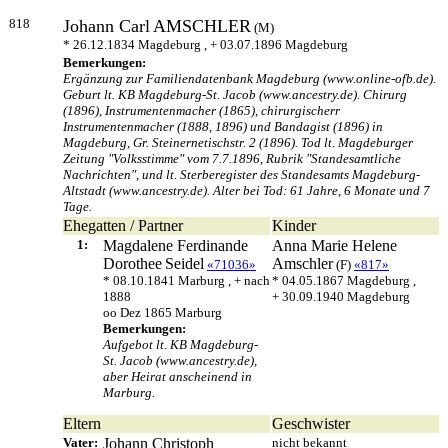
818
Johann Carl
AMSCHLER
(M)
* 26.12.1834 Magdeburg , + 03.07.1896 Magdeburg
Bemerkungen:
Ergänzung zur Familiendatenbank Magdeburg (www.online-ofb.de).
Geburt lt. KB Magdeburg-St. Jacob (www.ancestry.de). Chirurg
(1896), Instrumentenmacher (1865), chirurgischerr
Instrumentenmacher (1888, 1896) und Bandagist (1896) in
Magdeburg, Gr. Steinernetischstr. 2 (1896). Tod lt. Magdeburger
Zeitung "Volksstimme" vom 7.7.1896, Rubrik "Standesamtliche
Nachrichten", und lt. Sterberegister des Standesamts Magdeburg-
Altstadt (www.ancestry.de). Alter bei Tod: 61 Jahre, 6 Monate und 7
Tage.
Ehegatten / Partner
Kinder
1:
Magdalene Ferdinande
Anna Marie Helene
Dorothee
Seidel
Amschler
«71036»
(F)
«817»
* 08.10.1841 Marburg , + nach
* 04.05.1867 Magdeburg ,
1888
+ 30.09.1940 Magdeburg
oo Dez 1865 Marburg
Bemerkungen:
Aufgebot lt. KB Magdeburg-
St. Jacob (www.ancestry.de),
aber Heirat anscheinend in
Marburg.
Eltern
Geschwister
Vater:
Johann Christoph
nicht bekannt