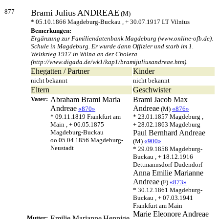
877
Brami Julius
ANDREAE
(M)
* 05.10.1866 Magdeburg-Buckau , + 30.07.1917 LT Vilnius
Bemerkungen:
Ergänzung zur Familiendatenbank Magdeburg (www.online-ofb.de).
Schule in Magdeburg. Er wurde dann Offizier und starb im 1.
Weltkrieg 1917 in Wilna an der Cholera
(http://www.digada.de/wk1/kap1/bramijuliusandreae.htm).
Ehegatten / Partner
Kinder
nicht bekannt
nicht bekannt
Eltern
Geschwister
Vater:
Abraham Brami Maria
Brami Jacob Max
Andreae
Andreae
«870»
(M)
«876»
* 09.11.1819 Frankfurt am
* 23.01.1857 Magdeburg ,
Main , + 06.05.1875
+ 28.02.1863 Magdeburg
Magdeburg-Buckau
Paul Bernhard
Andreae
oo 05.04.1856 Magdeburg-
(M)
«900»
Neustadt
* 29.09.1858 Magdeburg-
Buckau , + 18.12.1916
Dettmannsdorf-Dudendorf
Anna Emilie Marianne
Andreae
(F)
«873»
* 30.12.1861 Magdeburg-
Buckau , + 07.03.1941
Frankfurt am Main
Marie Eleonore
Andreae
Mutter:
Emilie Marianne
Hennige