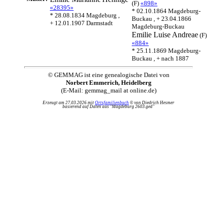
(F)
«898»
«28395»
* 02.10.1864 Magdeburg-
* 28.08.1834 Magdeburg ,
Buckau , + 23.04.1866
+ 12.01.1907 Darmstadt
Magdeburg-Buckau
Emilie Luise
Andreae
(F)
«884»
* 25.11.1869 Magdeburg-
Buckau , + nach 1887
© GEMMAG ist eine genealogische Datei von
Norbert Emmerich, Heidelberg
(E-Mail: gemmag_mail at online.de)
Erzeugt am 27.03.2026 mit
Ortsfamilienbuch
© von Diedrich Hesmer
basierend auf Daten aus "Magdeburg 2603.ged"